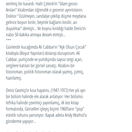
verilmiş bir karardı. Halit Çelenk’in “İdam gecesi
Anıları” kitabından öğrendik o gecenin ayrıntılarını.
Doktor “Üzülmeyin, sandalye çekilip düşme meydana
gelince boyun kırılır, beyinle bağlantı kesilir, acı
duyulmaz” demişti... Ve boynu kırıldığı halde Deniz’in
nabzı 50 dakika atmaya devam etmişti...
***
Günlerdir kucağımda Ali Cabbar’ın “Aşk Olsun Çocuk”
kitabıyla (Boyut Yayınları) dolanıp duruyorum. Ali
Cabbar, yurtiçinde ve yurtdışında sayısız sergi açan,
sergilere katılan bir görsel sanatçı. Kitabını bir
fotoroman, politik fotoroman olarak yazmış, çizmiş,
hazırlamış.
Deniz Gezmiş’in kısa hayatını,
(1947-1972)
her yılı ayrı
bir bölüm halinde ele alarak anlatıyor. Her bölümü
tefrika halinde çevrimiçi yayımlamış, ilk kez kitap
formatında. Görselleri işleyiş biçimi 1960’ların “pop”
estetik ruhunu yansıtıyor. Kapak adeta Andy Warhol’a
gönderme yapıyor...