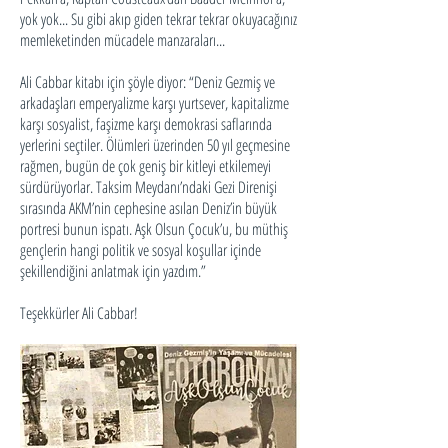
yok yok... Su gibi akıp giden tekrar tekrar okuyacağınız
memleketinden mücadele manzaraları...
Ali Cabbar kitabı için şöyle diyor: “Deniz Gezmiş ve
arkadaşları emperyalizme karşı yurtsever, kapitalizme
karşı sosyalist, faşizme karşı demokrasi saflarında
yerlerini seçtiler. Ölümleri üzerinden 50 yıl geçmesine
rağmen, bugün de çok geniş bir kitleyi etkilemeyi
sürdürüyorlar. Taksim Meydanı’ndaki Gezi Direnişi
sırasında AKM’nin cephesine asılan Deniz’in büyük
portresi bunun ispatı. Aşk Olsun Çocuk’u, bu müthiş
gençlerin hangi politik ve sosyal koşullar içinde
şekillendiğini anlatmak için yazdım.”
Teşekkürler Ali Cabbar!