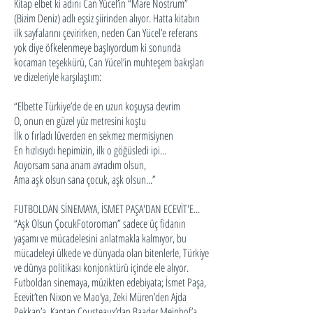
Kitap elbet ki adını Can Yücel’in “Mare Nostrum”
(Bizim Deniz) adlı eşsiz şiirinden alıyor. Hatta kitabın
ilk sayfalarını çevirirken, neden Can Yücel’e referans
yok diye öfkelenmeye başlıyordum ki sonunda
kocaman teşekkürü, Can Yücel’in muhteşem bakışları
ve dizeleriyle karşılaştım:
“Elbette Türkiye’de de en uzun koşuysa devrim
O, onun en güzel yüz metresini koştu
İlk o fırladı lüverden en sekmez mermisiynen
En hızlısıydı hepimizin, ilk o göğüsledi ipi...
Acıyorsam sana anam avradım olsun,
Ama aşk olsun sana çocuk, aşk olsun...”
FUTBOLDAN SİNEMAYA, İSMET PAŞA'DAN ECEVİT'E...
“Aşk Olsun ÇocukFotoroman” sadece üç fidanın
yaşamı ve mücadelesini anlatmakla kalmıyor, bu
mücadeleyi ülkede ve dünyada olan bitenlerle, Türkiye
ve dünya politikası konjonktürü içinde ele alıyor.
Futboldan sinemaya, müzikten edebiyata; İsmet Paşa,
Ecevit’ten Nixon ve Mao’ya, Zeki Müren’den Ajda
Pekkan’a, Kaptan Cousteaux’dan Baader Meinhof’a,