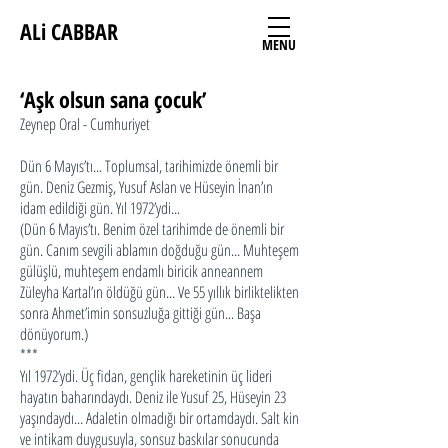
ALi CABBAR
MENU
‘Aşk olsun sana çocuk’
Zeynep Oral - Cumhuriyet
Dün 6 Mayıs’tı... Toplumsal, tarihimizde önemli bir
gün. Deniz Gezmiş, Yusuf Aslan ve Hüseyin İnan’ın
idam edildiği gün. Yıl 1972’ydi...
(Dün 6 Mayıs’tı. Benim özel tarihimde de önemli bir
gün. Canım sevgili ablamın doğduğu gün... Muhteşem
gülüşlü, muhteşem endamlı biricik anneannem
Züleyha Kartal’ın öldüğü gün... Ve 55 yıllık birliktelikten
sonra Ahmet’imin sonsuzluğa gittiği gün... Başa
dönüyorum.)
***
Yıl 1972’ydi. Üç fidan, gençlik hareketinin üç lideri
hayatın baharındaydı. Deniz ile Yusuf 25, Hüseyin 23
yaşındaydı... Adaletin olmadığı bir ortamdaydı. Salt kin
ve intikam duygusuyla, sonsuz baskılar sonucunda